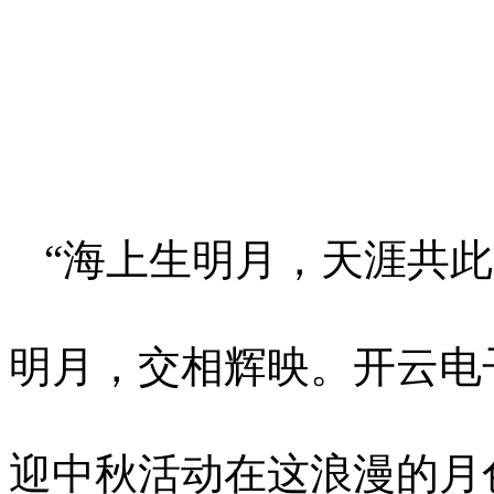
“海上生明月，天涯共
明月，交相辉映。开云电子,
迎中秋活动在这浪漫的月