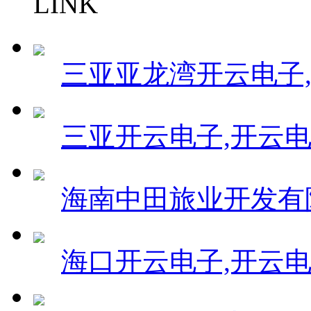
LINK
三亚亚龙湾开云电子,
三亚开云电子,开云电
海南中田旅业开发有
海口开云电子,开云电