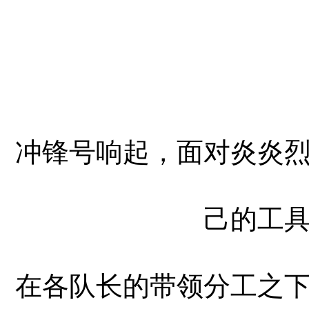
冲锋号响起，面对炎炎
己的工
在各队长的带领分工之