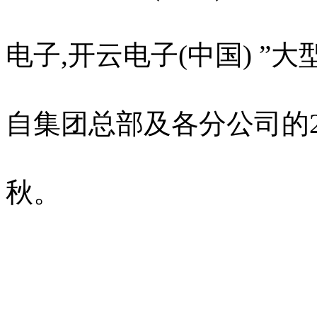
电子,开云电子(中国) 
自集团总部及各分公司的
秋。