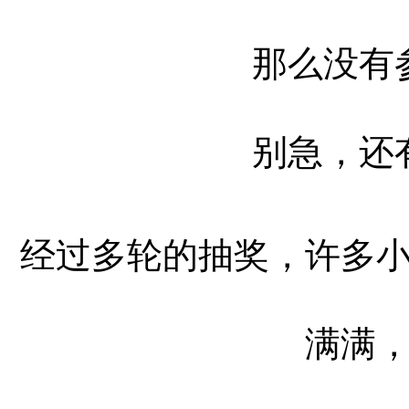
那么没有
别急，还
经过多轮的抽奖，许多
满满