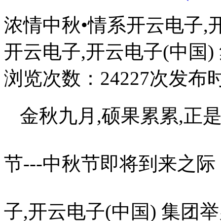
浓情中秋•情系开云电子,开
开云电子,开云电子(中国
浏览次数：24227次
发布时间
金秋九月,硕果累累,正
节---中秋节即将到来之际
子,开云电子(中国) 集团