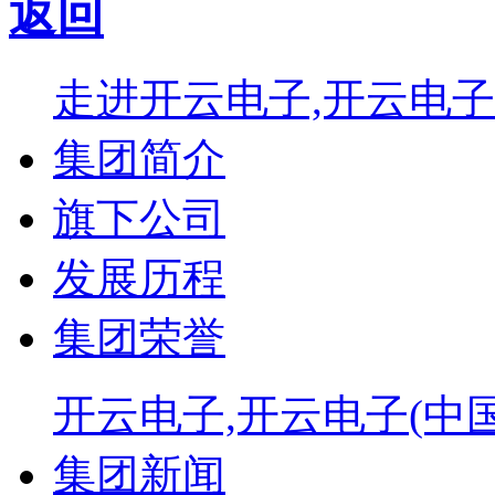
返回
走进开云电子,开云电子
集团简介
旗下公司
发展历程
集团荣誉
开云电子,开云电子(中国
集团新闻