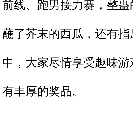
前线、跑男接力赛，整蛊
蘸了芥末的西瓜，还有指
中，大家尽情享受趣味游
有丰厚的奖品。