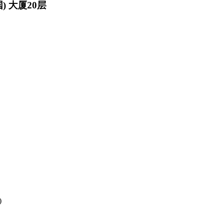
 大厦20层
中国)