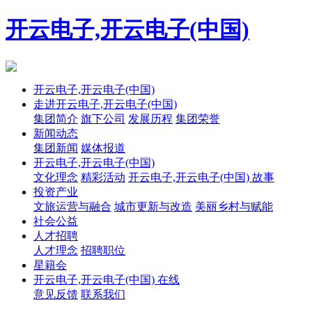
开云电子,开云电子(中国)
开云电子,开云电子(中国)
走进开云电子,开云电子(中国)
集团简介
旗下公司
发展历程
集团荣誉
新闻动态
集团新闻
媒体报道
开云电子,开云电子(中国)
文化理念
精彩活动
开云电子,开云电子(中国) 故事
投资产业
文旅运营与融合
城市更新与改造
美丽乡村与赋能
社会公益
人才招聘
人才理念
招聘职位
星籍会
开云电子,开云电子(中国) 在线
意见反馈
联系我们