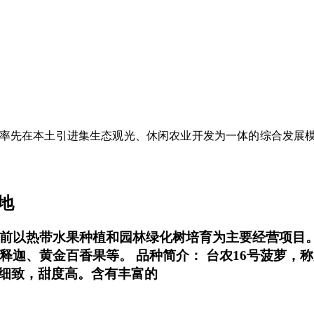
集团率先在本土引进集生态观光、休闲农业开发为一体的综合发
地
。目前以热带水果种植和园林绿化树培育为主要经营项目
目释迦、黄金百香果等。 品种简介： 台农16号菠萝
细致，甜度高。含有丰富的