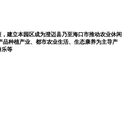
策，建立本园区成为澄迈县乃至海口市推动农业休闲
产品种植产业、都市农业生活、生态康养为主导产
游乐等