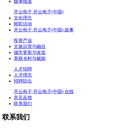
媒体报道
开云电子,开云电子(中国)
文化理念
精彩活动
开云电子,开云电子(中国) 故事
投资产业
文旅运营与融合
城市更新与改造
美丽乡村与赋能
人才招聘
人才理念
招聘职位
开云电子,开云电子(中国) 在线
意见反馈
联系我们
联系我们