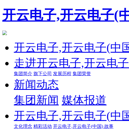
开云电子,开云电子(中
开云电子,开云电子(中国
走进开云电子,开云电子
集团简介
旗下公司
发展历程
集团荣誉
新闻动态
集团新闻
媒体报道
开云电子,开云电子(中国
文化理念
精彩活动
开云电子,开云电子(中国) 故事