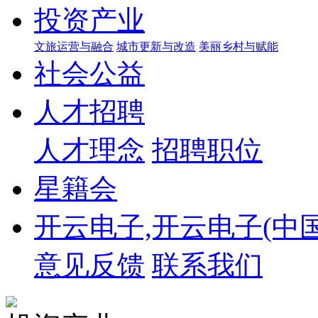
投资产业
文旅运营与融合
城市更新与改造
美丽乡村与赋能
社会公益
人才招聘
人才理念
招聘职位
星籍会
开云电子,开云电子(中国
意见反馈
联系我们