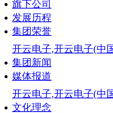
旗下公司
发展历程
集团荣誉
开云电子,开云电子(中国
集团新闻
媒体报道
开云电子,开云电子(中国
文化理念