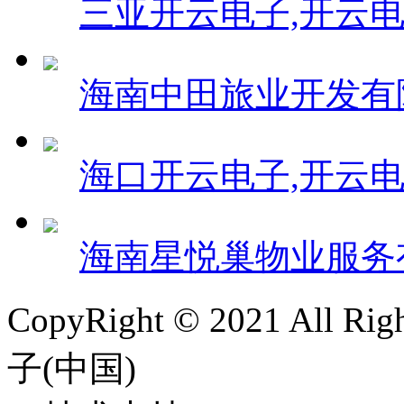
三亚开云电子,开云电
海南中田旅业开发有
海口开云电子,开云电
海南星悦巢物业服务
CopyRight © 2021 All
子(中国)