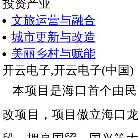
投资产业
文旅运营与融合
城市更新与改造
美丽乡村与赋能
开云电子,开云电子(中国)
本项目
是海口首个由民
改项目，项目傲立海口龙