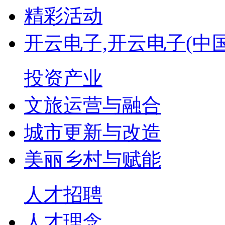
精彩活动
开云电子,开云电子(中国
投资产业
文旅运营与融合
城市更新与改造
美丽乡村与赋能
人才招聘
人才理念